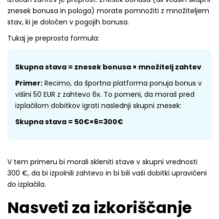
znesek bonusa in pologa) morate pomnožiti z množiteljem
stav, ki je določen v pogojih bonusa.
Tukaj je preprosta formula:
Skupna stava = znesek bonusa × množitelj zahtev
Primer:
Recimo, da športna platforma ponuja bonus v
višini 50 EUR z zahtevo 6x. To pomeni, da moraš pred
izplačilom dobitkov igrati naslednji skupni znesek:
Skupna stava = 50€×6=300€
V tem primeru bi morali skleniti stave v skupni vrednosti
300 €, da bi izpolnili zahtevo in bi bili vaši dobitki upravičeni
do izplačila.
Nasveti za izkoriščanje