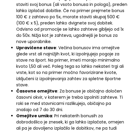
staviti svoj bonus (ali vsoto bonusa in pologa), preden
lahko izplačaš dobitke. Če na primer prejmete bonus
100 € z zahtevo po 5x, morate staviti skupaj 500 €
(100 € x 5), preden lahko dvignete svoj dobitek.
Odvisno od promocije se lahko zahteve gibljejo od 1x
do 50x. Nižja kot je zahteva, ugodnejši je bonus za
nove uporabnike.
Upravičene stave
: Večina bonusov ima omejitve
glede vrst ali najnižjih kvot, ki izpolnjujejo pogoje za
stave na šport. Na primer, imeti morajo minimalno
kvoto 1,50 ali več. Poleg tega so lahko nekateri trgi ali
vrste, kot so na primer močno favorizirane kvote,
izključeni iz izpolnjevanja zahtev za spletne športne
stave.
Časovne omejitve
: Za bonuse je običajno določen
časovni okvir, v katerem je treba izpolniti zahteve. Ti
roki se med stavnicami razlikujejo, običajno pa
znašajo od 7 do 30 dni.
Omejitve umika
: Pri nekaterih bonusih za
dobrodošlico je znesek, ki ga lahko izplačate, omejen
ali pa je dovoljeno izplačilo le dobitkov, ne pa tudi