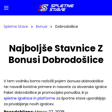
Spletne Stave
Bonusi
Dobrodošlice
Najboljše Stavnice Z
Bonusi Dobrodošlice
V tem vodniku bomo razložili pojem
bonusa dobrodošlice
ter navedli koristne primere in nasvete za slovenske igralce.
Paket dobrodošlice je promocijska ponudba, ki jo
spletne igralnice in platforme
za športne stave uporabljajo
za privabljanje novih igralcev.
Posodobljeno:
Marec 27, 2026