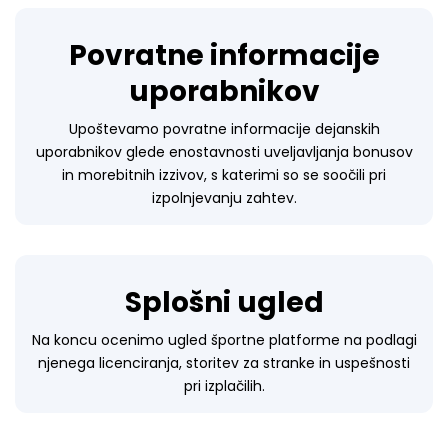
Povratne informacije
uporabnikov
Upoštevamo povratne informacije dejanskih
uporabnikov glede enostavnosti uveljavljanja bonusov
in morebitnih izzivov, s katerimi so se soočili pri
izpolnjevanju zahtev.
Splošni ugled
Na koncu ocenimo ugled športne platforme na podlagi
njenega licenciranja, storitev za stranke in uspešnosti
pri izplačilih.