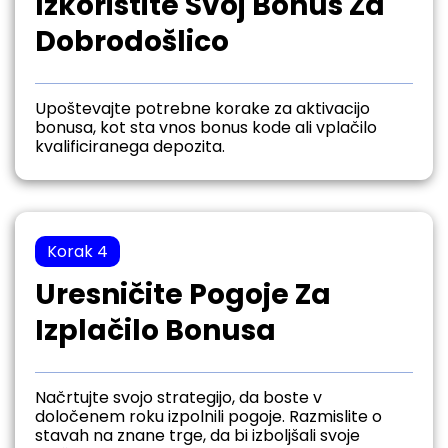
Izkoristite Svoj Bonus Za
Dobrodošlico
Upoštevajte potrebne korake za aktivacijo
bonusa, kot sta vnos bonus kode ali vplačilo
kvalificiranega depozita.
Korak 4
Uresničite Pogoje Za
Izplačilo Bonusa
Načrtujte svojo strategijo, da boste v
določenem roku izpolnili pogoje. Razmislite o
stavah na znane trge, da bi izboljšali svoje