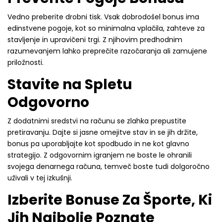
Vedno preberite drobni tisk. Vsak dobrodošel bonus ima
edinstvene pogoje, kot so minimalna vplačila, zahteve za
stavljenje in upravičeni trgi. Z njihovim predhodnim
razumevanjem lahko preprečite razočaranja ali zamujene
priložnosti.
Stavite na Spletu
Odgovorno
Z dodatnimi sredstvi na računu se zlahka prepustite
pretiravanju. Dajte si jasne omejitve stav in se jih držite,
bonus pa uporabljajte kot spodbudo in ne kot glavno
strategijo. Z odgovornim igranjem ne boste le ohranili
svojega denarnega računa, temveč boste tudi dolgoročno
uživali v tej izkušnji.
Izberite Bonuse Za Športe, Ki
Jih Najbolje Poznate