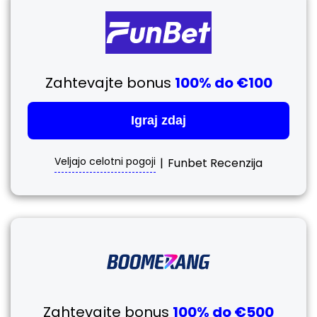
Zahtevajte bonus
100% do €100
Igraj zdaj
Veljajo celotni pogoji
|
Funbet Recenzija
Zahtevajte bonus
100% do €500