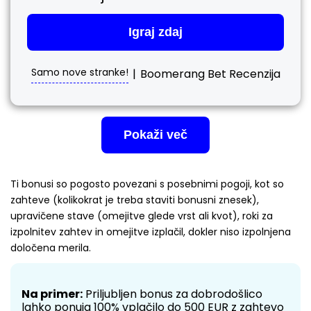
Igraj zdaj
Samo nove stranke!
|
Boomerang Bet Recenzija
Pokaži več
Ti bonusi so pogosto povezani s posebnimi pogoji, kot so
zahteve (kolikokrat je treba staviti bonusni znesek),
upravičene stave (omejitve glede vrst ali kvot), roki za
izpolnitev zahtev in omejitve izplačil, dokler niso izpolnjena
določena merila.
Na primer:
Priljubljen bonus za dobrodošlico
lahko ponuja 100% vplačilo do 500 EUR z zahtevo