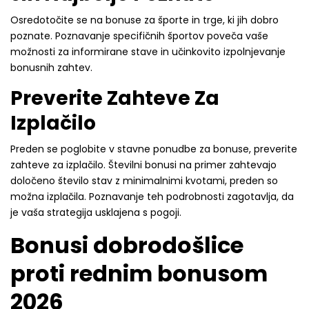
Osredotočite se na bonuse za športe in trge, ki jih dobro
poznate. Poznavanje specifičnih športov poveča vaše
možnosti za informirane stave in učinkovito izpolnjevanje
bonusnih zahtev.
Preverite Zahteve Za
Izplačilo
Preden se poglobite v stavne ponudbe za bonuse, preverite
zahteve za izplačilo. Številni bonusi na primer zahtevajo
določeno število stav z minimalnimi kvotami, preden so
možna izplačila. Poznavanje teh podrobnosti zagotavlja, da
je vaša strategija usklajena s pogoji.
Bonusi dobrodošlice
proti rednim bonusom
2026