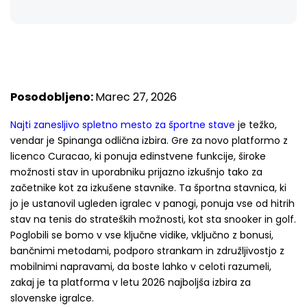
Posodobljeno:
Marec 27, 2026
Najti zanesljivo spletno mesto za športne stave
je težko,
vendar je Spinanga odlična izbira. Gre za novo platformo z
licenco Curacao, ki ponuja edinstvene funkcije, široke
možnosti stav in uporabniku prijazno izkušnjo tako za
začetnike kot za izkušene stavnike. Ta športna stavnica, ki
jo je ustanovil ugleden igralec v panogi, ponuja vse od hitrih
stav na tenis do strateških možnosti, kot sta snooker in golf.
Poglobili se bomo v vse ključne vidike, vključno z bonusi,
bančnimi metodami, podporo strankam in združljivostjo z
mobilnimi napravami, da boste lahko v celoti razumeli,
zakaj je ta platforma v letu 2026 najboljša izbira za
slovenske igralce.