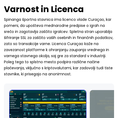
Varnost in Licenca
Spinanga športna stavnica ima licenco vlade Curaçao, kar
pomeni, da upošteva mednarodne predpise o igrah na
srečo in zagotavlja zaščito igralcev. Spletna stran uporablja
šifriranje SSL za zaščito vaših osebnih in finančnih podatkov,
zato so transakcije varne. Licenca Curaçao kaže na
zavezanost platforme k ohranjanju zaupanja vrednega in
varnega stavnega okolja, saj gre za standard v industriji.
Poleg tega to splstno mesto podpira različne načine
plačevanja, vključno s kriptovalutami, kar zadovolji tudi tiste
stavnike, ki prisegajo na anonimnost.