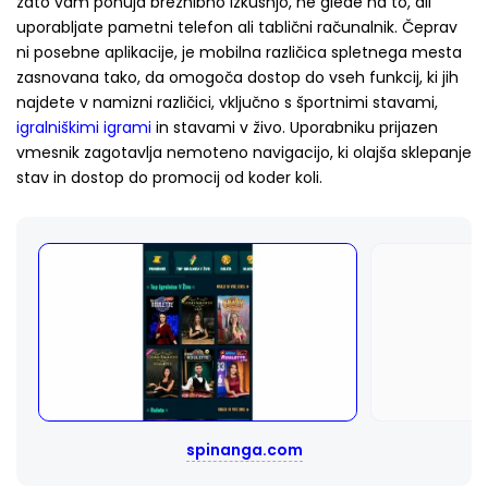
zato vam ponuja brezhibno izkušnjo, ne glede na to, ali
uporabljate pametni telefon ali tablični računalnik. Čeprav
ni posebne aplikacije, je mobilna različica spletnega mesta
zasnovana tako, da omogoča dostop do vseh funkcij, ki jih
najdete v namizni različici, vključno s športnimi stavami,
igralniškimi igrami
in stavami v živo. Uporabniku prijazen
vmesnik zagotavlja nemoteno navigacijo, ki olajša sklepanje
stav in dostop do promocij od koder koli.
spinanga.com