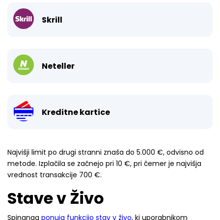
Skrill
Neteller
Kreditne kartice
Najvišji limit po drugi stranni znaša do 5.000 €, odvisno od
metode. Izplačila se začnejo pri 10 €, pri čemer je najvišja
vrednost transakcije 700 €.
Stave v Živo
Spinanga
ponuja funkcijo stav v živo
, ki uporabnikom